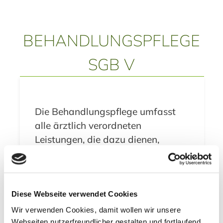
BEHANDLUNGSPFLEGE
SGB V
Die Behandlungspflege umfasst
alle ärztlich verordneten
Leistungen, die dazu dienen,
Krankheiten zu heilen, zu lindern
und Verschlimmerungen zu
vermeiden.
Diese Webseite verwendet Cookies
Diese Leistungen werden
Wir verwenden Cookies, damit wollen wir unsere
ausschließlich von
Webseiten nutzerfreundlicher gestalten und fortlaufend