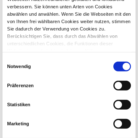
verbessern. Sie können unten Arten von Cookies
Pflegefachkräften erbracht.
abwählen und anwählen. Wenn Sie die Webseiten mit den
Behandlungspflege ist durch Ihren
von Ihnen frei wählbaren Cookies weiter nutzen, stimmen
Arzt/Hausarzt verordnungsfähig
Sie dadurch der Verwendung von Cookies zu.
und über die Krankenkasse
Berücksichtigen Sie, dass durch das Abwählen von
abrechenbar.
unterschiedlichen Cookies, die Funktionen dieser
Websiteeingeschränkt sein können. Nähere
Informationen finden Sie in unseren
Sie umfasst:
Einwilligungsauswahl
Datenschutzinformationen
. Vielen Dank für Ihre
Notwendig
Aufmerksamkeit.
Präferenzen
Statistiken
» Verabreichung und Dosierung
Marketing
von Medikamenten
» Verabreichung von s. c. / i. m.