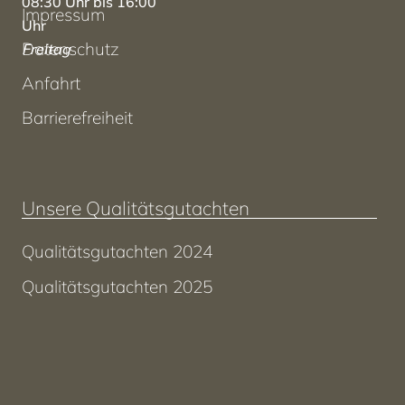
08:30 Uhr bis 16:00
Impressum
Uhr
Datenschutz
Freitag
08:30 Uhr bis 12:00
Anfahrt
Uhr
Barrierefreiheit
Unsere Qualitätsgutachten
Qualitätsgutachten 2024
Qualitätsgutachten 2025