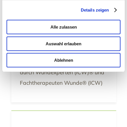
Injektionen
Details zeigen
» Anlegen von
Alle zulassen
Kompressionsstrümpfen und -
verbänden
Auswahl erlauben
» Modernes Wundmanagement
Ablehnen
» A
mbulante Wundversorgung
durch Wundexperten (ICW)® und
Fachtherapeuten Wunde® (ICW)