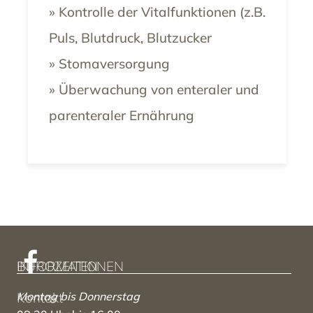
» Kontrolle der Vitalfunktionen (z.B.
Puls, Blutdruck, Blutzucker
» Stomaversorgung
» Überwachung von enteraler und
parenteraler Ernährung
INFORMATIONEN
BÜROZEITEN
Montag bis Donnerstag
Kontakt